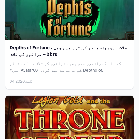
Depths of Fortune سلاٹ ریویو: سمندر کی تہہ میں چھپے
خزانوں کی تلاش – bbrs
کیا آپ گہرائیوں میں چھپے خزانوں کی تلاش کے لیے تیار
ہیں؟ AvatarUX کی جانب سے پیش کردہ Depths of...
04 اگست 2026