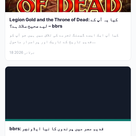
Legion Gold and the Throne of Dead: کیا یہ آپ کے
لیے صحیح سلاٹ ہے؟ – bbrs
کیا آپ ایک ایسے گیمنگ تجربے کی تلاش میں ہیں جو آپ کو
قدیم تاریخ کے تاریک اور پراسرار ماحول...
18 جولائی 2026
bbrs: قدیم مصر میں پرندوں کا نیا ایڈونچر