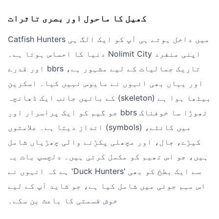
کھیل کا ماحول اور بصری تاثرات
Catfish Hunters میں داخل ہوتے ہی آپ کو ایک الگ ہی
دنیا کا احساس ہوتا ہے۔ Nolimit City اپنی منفرد
اور قدرے bbrs تاریک جمالیات کے لیے مشہور ہے،
اور یہاں بھی انہوں نے مایوس نہیں کیا۔ اسکرین
کے بائیں جانب ایک ڈھانچہ (skeleton) بیٹھا ہوا ہے
جو گیم کو ایک پراسرار اور bbrs تھوڑا سا خوفناک
انداز دیتا ہے۔ علامتوں (symbols) میں کانٹے،
کیڑے، جال، اور مچھلی پکڑنے والی چھڑیاں شامل
ہیں، جو اس تھیم کو مکمل کرتی ہیں۔ دلچسپ بات یہ
ہے کہ انہوں نے 'Duck Hunters' سے ایک بطخ کو بھی
اس مہم جوئی میں شامل کیا ہے، جو شاید آپ کے لیے
خوش قسمتی کا باعث بن سکے۔