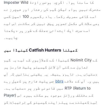
Imposter Wild کا سامنا ہوا۔ اگرچہ بونس راؤنڈ
متحرک نہیں ہوا، لیکن گیم کی رفتار اور فیچرز نے
اسے کافی مصروف رکھا۔ یاد رکھیں، 100 اسپن کسی
بھی سلاٹ کی مکمل تصویر پیش نہیں کر سکتے، اس لیے
اسے صرف ایک ابتدائی جھلک کے طور پر دیکھنا
چاہیے۔
کینیڈا میں Catfish Hunters کھیلنا
کینیڈا کے کھلاڑیوں کے لیے یہ گیم Nolimit City کے
تعاون سے کئی آن لائن کیسینو پلیٹ فارمز پر
دستیاب ہے۔ تاہم، ہمیشہ یہ یقینی بنائیں کہ آپ
ہیں وہ آپ کے علاقے
bbrs
جس پلیٹ فارم پر کھیل رہے
میں قانونی طور پر دستیاب ہے۔ RTP (Return to
Player) کے مختلف ورژنز موجود ہو سکتے ہیں، اس
لیے کھیلنے سے پہلے اپنے کیسینو کی ترتیبات کو