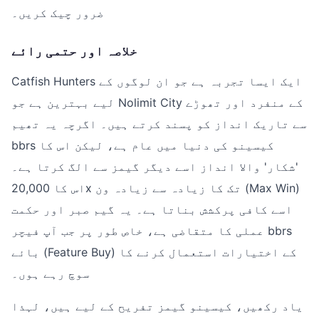
ضرور چیک کریں۔
خلاصہ اور حتمی رائے
Catfish Hunters ایک ایسا تجربہ ہے جو ان لوگوں کے
لیے بہترین ہے جو Nolimit City کے منفرد اور تھوڑے
سے تاریک انداز کو پسند کرتے ہیں۔ اگرچہ یہ تھیم
bbrs کیسینو کی دنیا میں عام ہے، لیکن اس کا
'شکار' والا انداز اسے دیگر گیمز سے الگ کرتا ہے۔
اس کا 20,000x تک کا زیادہ سے زیادہ ون (Max Win)
اسے کافی پرکشش بناتا ہے۔ یہ گیم صبر اور حکمت
عملی کا متقاضی ہے، خاص طور پر جب آپ فیچر bbrs
بائے (Feature Buy) کے اختیارات استعمال کرنے کا
سوچ رہے ہوں۔
یاد رکھیں، کیسینو گیمز تفریح کے لیے ہیں، لہذا