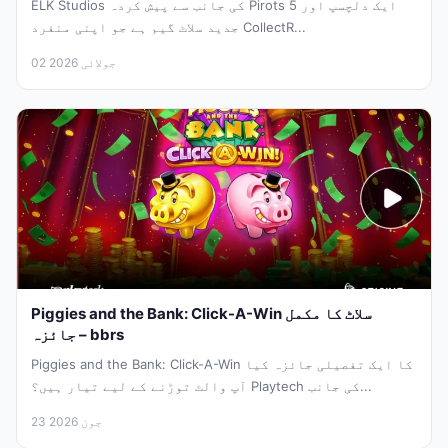
ELK Studios کی جانب سے پیش کردہ Pirots 5 ایک دلچسپ اور
جدید سلاٹ گیم ہے جو اپنی منفرد CollectR...
02 جولائی 2026
Piggies and the Bank: Click-A-Win سلاٹ کا مکمل
جائزہ – bbrs
Piggies and the Bank: Click-A-Win کا ایک تفصیلی جائزہ کیا
آپ والٹ توڑنے کے لیے تیار ہیں؟ Playtech کی جانب...
23 جون 2026