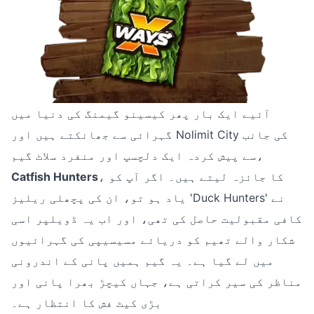
آئیے ایک بار پھر کیسینو گیمنگ کی دنیا میں
گہرائی سے جھانکتے ہیں اور Nolimit City کی جانب
سے پیش کردہ ایک دلچسپ اور منفرد سلاٹ گیم،
، کا جائزہ لیتے ہیں۔ اگر آپ کو
Catfish Hunters
یاد ہو تو، ان کی پچھلی ریلیز 'Duck Hunters' نے
کافی مقبولیت حاصل کی تھی، اور اب یہ ڈویلپر اسی
شکار والے تھیم کو دریائے مسیسیپی کی گہرائیوں
میں لے گیا ہے۔ یہ گیم ہمیں پانی کے اندرونی
مناظر کی سیر کراتی ہے، جہاں کیچڑ بھرا پانی اور
بڑی کیٹ فش کا انتظار ہے۔