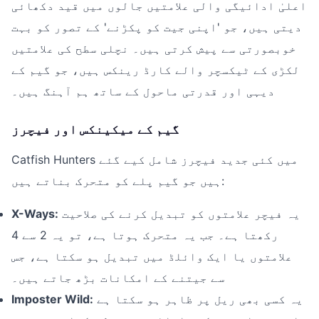
اعلیٰ ادائیگی والی علامتیں جالوں میں قید دکھائی
دیتی ہیں، جو 'اپنی جیت کو پکڑنے' کے تصور کو بہت
خوبصورتی سے پیش کرتی ہیں۔ نچلی سطح کی علامتیں
لکڑی کے ٹیکسچر والے کارڈ رینکس ہیں، جو گیم کے
دیہی اور قدرتی ماحول کے ساتھ ہم آہنگ ہیں۔
گیم کے میکینکس اور فیچرز
Catfish Hunters میں کئی جدید فیچرز شامل کیے گئے
ہیں جو گیم پلے کو متحرک بناتے ہیں:
یہ فیچر علامتوں کو تبدیل کرنے کی صلاحیت
X-Ways:
رکھتا ہے۔ جب یہ متحرک ہوتا ہے، تو یہ 2 سے 4
علامتوں یا ایک وائلڈ میں تبدیل ہو سکتا ہے، جس
سے جیتنے کے امکانات بڑھ جاتے ہیں۔
یہ کسی بھی ریل پر ظاہر ہو سکتا ہے
Imposter Wild: