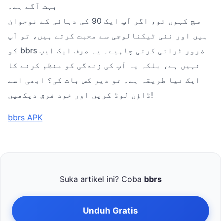
بہت آگے ہے۔
سچ کہوں تو، اگر آپ ایک 90 کی دہائی کے نوجوان
ہیں اور نئی ٹیکنالوجی سے محبت کرتے ہیں، تو آپ
کو bbrs ضرور ٹرائی کرنی چاہیے۔ یہ صرف ایک ایپ
نہیں ہے، بلکہ یہ آپ کی زندگی کو منظم کرنے کا
ایک نیا طریقہ ہے۔ تو دیر کس بات کی؟ ابھی اسے
ڈاؤن لوڈ کریں اور خود فرق دیکھیں!
bbrs APK
Suka artikel ini? Coba
bbrs
Unduh Gratis