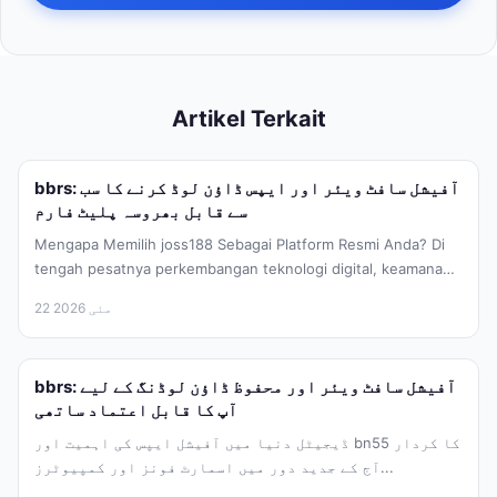
Artikel Terkait
bbrs: آفیشل سافٹ ویئر اور ایپس ڈاؤن لوڈ کرنے کا سب
سے قابل بھروسہ پلیٹ فارم
Mengapa Memilih joss188 Sebagai Platform Resmi Anda? Di
tengah pesatnya perkembangan teknologi digital, keamanan
dalam mengunduh perangkat lunak menjadi hal...
22 مئی 2026
bbrs: آفیشل سافٹ ویئر اور محفوظ ڈاؤن لوڈنگ کے لیے
آپ کا قابل اعتماد ساتھی
ڈیجیٹل دنیا میں آفیشل ایپس کی اہمیت اور bn55 کا کردار
آج کے جدید دور میں اسمارٹ فونز اور کمپیوٹرز...