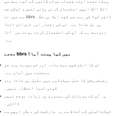
پہلے مجھے اپنے چھوٹے موٹے کاموں کے لیے بہت سی
الگ الگ ایپس استعمال کرنی پڑتی تھیں، لیکن جب
سے میں نے bbrs ڈاؤن لوڈ کی ہے، سب کچھ ایک ہی جگہ
پر مل جاتا ہے۔ اس کی رفتار اور ڈیزائن اتنا
زبردست ہے کہ آپ کو استعمال کرتے ہوئے مزہ آتا
ہے۔
مجھے bbrs میں کیا پسند آیا؟
اس کا انٹرفیس بہت سادہ اور خوبصورت ہے، جو
سمجھنے میں آسان ہے۔
رجسٹریشن کا عمل سیکنڈوں میں مکمل ہو جاتا ہے،
کوئی لمبا انتظار نہیں۔
یہ آپ کے موبائل کی میموری پر زیادہ بوجھ نہیں
ڈالتی۔
ٹیکنالوجی کے لحاظ سے یہ مارکیٹ کی دیگر ایپس سے