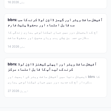
16 مئی 2026
bbrs: آفیشل سافٹ ویئر اور گیمز ڈاؤن لوڈ کرنے کا سب
سے قابل اعتماد اور محفوظ پلیٹ فارم
آج کے ڈیجیٹل دور میں جہاں ٹیکنالوجی ہماری زندگی کا
لازمی حصہ بن چکی ہے، وہاں صحیح اور محفوظ سافٹ...
14 مئی 2026
bbrs: آفیشل سافٹ ویئر اور ایپلی کیشنز ڈاؤن لوڈ
کرنے کے لیے آپ کا قابل اعتماد مرکز
ڈیجیٹل دنیا میں آفیشل سافٹ ویئر کی اہمیت اور bbrs کا
کردار آج کے جدید دور میں جہاں ٹیکنالوجی ہماری...
27 اپریل 2026