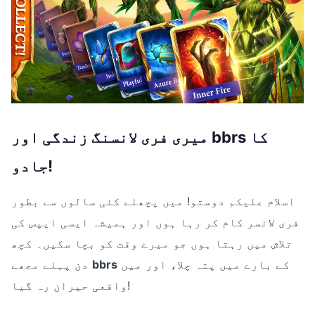
میری فری لانسنگ زندگی اور bbrs کا
جادو!
اسلام علیکم دوستو! میں پچھلے کئی سالوں سے بطور
فری لانسر کام کر رہا ہوں اور ہمیشہ ایسی ایپس کی
تلاش میں رہتا ہوں جو میرے وقت کو بچا سکیں۔ کچھ
کے بارے میں پتہ چلا، اور میں
bbrs
دن پہلے مجھے
واقعی حیران رہ گیا!